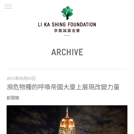
ENGLISH
繁體
简体
主頁
創辦緣起
理念願景
公益志業
新聞資訊
欺詐警示
ARCHIVE
並肩同行
2015年08月03日
瀕危物種的呼喚帝國大廈上展現改變力量
新聞稿