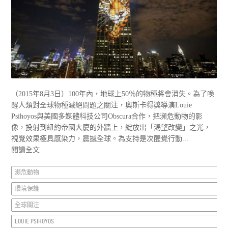
（2015年8月3日）100年內，地球上50％的物種將會消失。為了喚
醒人類對全球物種滅絕問題之關注，奧斯卡得獎導演Louie
Psihoyos與美國多媒體科技公司Obscura合作，把瀕危動物的影
像，投射到紐約帝國大廈的外牆上，綻放出「渴望改變」之光，
視覺效果極具感染力，震撼全球。為支持是次醒覺行動...
閱讀全文
瀕危動物
環境保護
全球關注
LOUIE PSIHOYOS