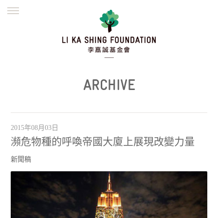
ENGLISH
繁體
简体
主頁
創辦緣起
理念願景
公益志業
新聞資訊
欺詐警示
ARCHIVE
並肩同行
2015年08月03日
瀕危物種的呼喚帝國大廈上展現改變力量
新聞稿