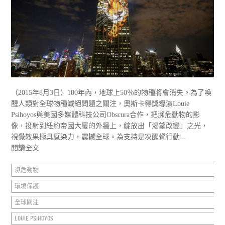
（2015年8月3日）100年內，地球上50％的物種將會消失。為了喚
醒人類對全球物種滅絕問題之關注，奧斯卡得獎導演Louie
Psihoyos與美國多媒體科技公司Obscura合作，把瀕危動物的影
像，投射到紐約帝國大廈的外牆上，綻放出「渴望改變」之光，
視覺效果極具感染力，震撼全球。為支持是次醒覺行動...
閱讀全文
瀕危動物
環境保護
全球關注
LOUIE PSIHOYOS