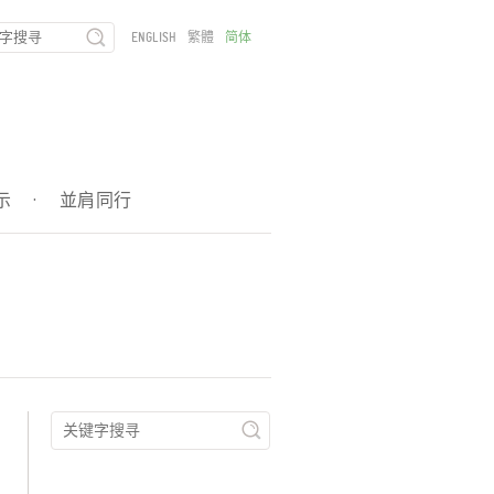
ENGLISH
繁體
简体
示
·
並肩同行