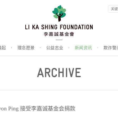
缘起
·
理念愿景
·
公益志业
·
新闻资讯
·
欺诈警
ARCHIVE
on Ping 接受李嘉诚基金会捐款