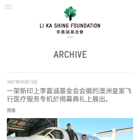
ENGLISH
繁體
简体
主页
创办缘起
理念愿景
公益志业
新闻资讯
欺诈警示
ARCHIVE
並肩同行
2007年08月23日
一架新印上李嘉诚基金会会徽的澳洲皇家飞
行医疗服务专机於揭幕典礼上展出。
图像