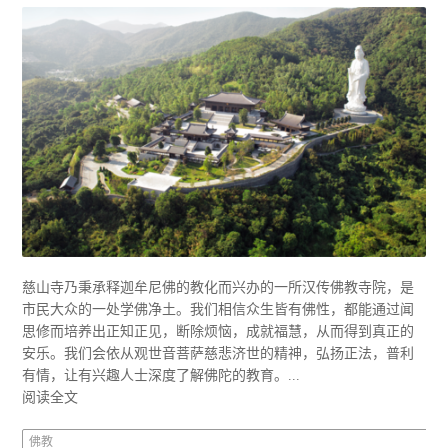
慈山寺乃秉承释迦牟尼佛的教化而兴办的一所汉传佛教寺院，是
市民大众的一处学佛净土。我们相信众生皆有佛性，都能通过闻
思修而培养出正知正见，断除烦恼，成就福慧，从而得到真正的
安乐。我们会依从观世音菩萨慈悲济世的精神，弘扬正法，普利
有情，让有兴趣人士深度了解佛陀的教育。...
阅读全文
佛教