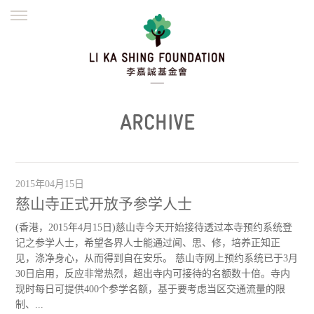
ENGLISH
繁體
简体
主页
创办缘起
理念愿景
公益志业
新闻资讯
欺诈警示
ARCHIVE
並肩同行
2015年04月15日
慈山寺正式开放予参学人士
(香港，2015年4月15日)慈山寺今天开始接待透过本寺预约系统登
记之参学人士，希望各界人士能通过闻、思、修，培养正知正
见，涤净身心，从而得到自在安乐。 慈山寺网上预约系统已于3月
30日启用，反应非常热烈，超出寺内可接待的名额数十倍。寺内
现时每日可提供400个参学名额，基于要考虑当区交通流量的限
制、...