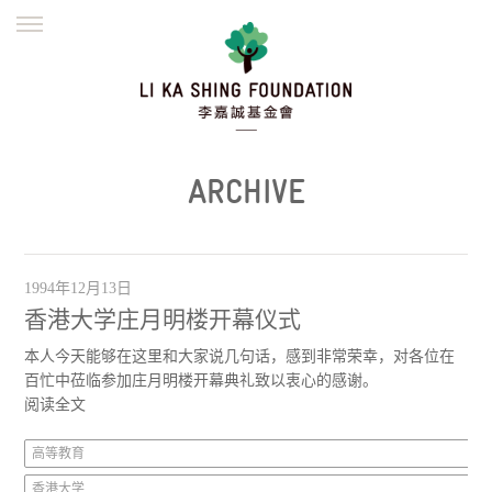
ENGLISH
繁體
简体
主页
创办缘起
理念愿景
公益志业
新闻资讯
欺诈警示
ARCHIVE
並肩同行
1994年12月13日
香港大学庄月明楼开幕仪式
本人今天能够在这里和大家说几句话，感到非常荣幸，对各位在
百忙中莅临参加庄月明楼开幕典礼致以衷心的感谢。
阅读全文
高等教育
香港大学