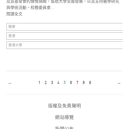
及其基金會的慷慨捐贈，幫助大學全面發展，以及支持醫學研究
與學術活動。校務委員會...
閱讀全文
醫療
香港
香港大學
←
1
2
3
4
5
6
7
8
9
→
版權及免責聲明
網站導覽
新聞公布