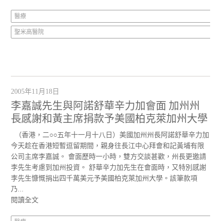
醫療
聖米高醫院
2005年11月18日
李嘉誠先生與阿諾舒華辛力加會面 加州州
長感謝和黃主席捐款予美國柏克萊加州大學
（香港，二○○五年十一月十八日）美國加州州長阿諾舒華辛力加
今天趁在香港短暫逗留期間，親身往長江中心拜會和記黃埔有限
公司主席李嘉誠。 會面歷時一小時，雙方交談甚歡，州長更邀請
李先生考慮到加州投資。 舒華辛力加先生在會面時，又特別感謝
李先生慷慨捐出四千萬美元予美國柏克萊加州大學。該筆款項
乃...
閱讀全文