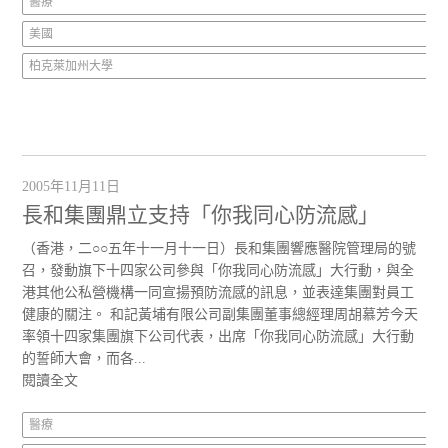
醫療
美國
柏克萊加州大學
2005年11月11日
長和集團鼎立支持「你我同心防流感」
（香港，二○○五年十一月十一日）長和集團響應醫院管理局的號
召，發動旗下十四家公司參與「你我同心防流感」大行動，與全
港其他公私營機構一同宣揚預防流感的訊息，並表達集團對員工
健康的關注。 和記黃埔有限公司副集團董事總經理周胡慕芳今天
率領十四家集團旗下公司代表，出席「你我同心防流感」大行動
的誓師大會，而各...
閱讀全文
醫療