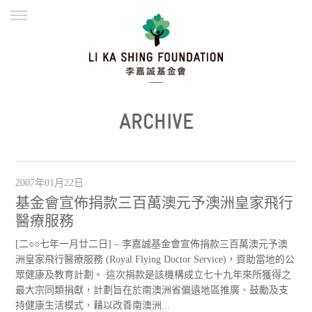
ENGLISH
繁體
简体
主頁
創辦緣起
理念願景
公益志業
新聞資訊
欺詐警示
ARCHIVE
並肩同行
2007年01月22日
基金會宣佈捐款三百萬澳元予澳洲皇家飛行
醫療服務
[二○○七年一月廿二日] – 李嘉誠基金會宣佈捐款三百萬澳元予澳
洲皇家飛行醫療服務 (Royal Flying Doctor Service)，資助當地的公
眾健康及教育計劃。 這次捐款是該機構成立七十九年來所獲得之
最大宗同類捐獻，計劃旨在於南澳洲省偏遠地區推廣、鼓勵及支
持健康生活模式，藉以改善南澳洲...