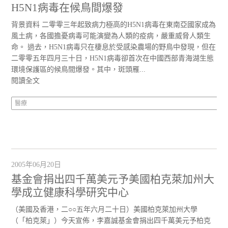
H5N1病毒在候鳥間爆發
背景資料 二零零三年起致病力極高的H5N1病毒在東南亞國家成為
風土病，各國擔憂病毒可能演變為人類的疫病，嚴重威脅人類生
命。 過去，H5N1病毒只在棲息於受感染農場的野鳥中發現，但在
二零零五年四月三十日，H5N1病毒卻首次在中國西部青海湖生態
環境保護區的候鳥間爆發。其中，斑頭雁...
閱讀全文
醫療
2005年06月20日
基金會捐出四千萬美元予美國柏克萊加州大
學成立健康科學研究中心
（美國及香港，二○○五年六月二十日）美國柏克萊加州大學
（「柏克萊」）今天宣佈，李嘉誠基金會捐出四千萬美元予柏克