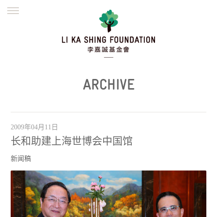
ENGLISH
繁體
简体
主页
创办缘起
理念愿景
公益志业
新闻资讯
欺诈警示
ARCHIVE
並肩同行
2009年04月11日
长和助建上海世博会中国馆
新闻稿