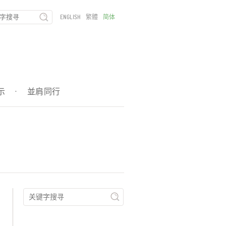
ENGLISH
繁體
简体
示
·
並肩同行