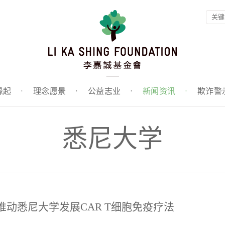
缘起
·
理念愿景
·
公益志业
·
新闻资讯
·
欺诈警
悉尼大学
元推动悉尼大学发展CAR T细胞免疫疗法