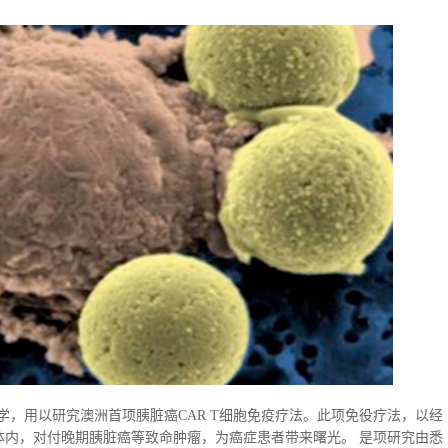
大学，用以研究澳洲首项胰脏癌CAR T细胞免疫疗法。此项免役疗法，以经
者体内，对付晚期胰脏癌等致命肿瘤，为癌症患者带来曙光。 是项研究由悉