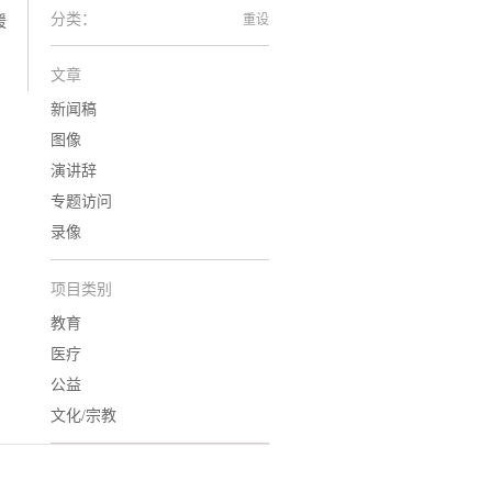
分类：
重设
援
文章
新闻稿
图像
演讲辞
专题访问
录像
项目类别
教育
医疗
公益
文化/宗教