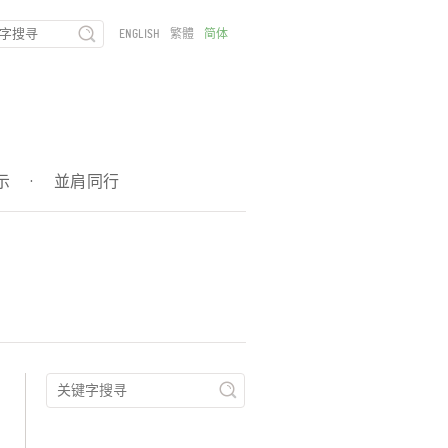
ENGLISH
繁體
简体
示
·
並肩同行