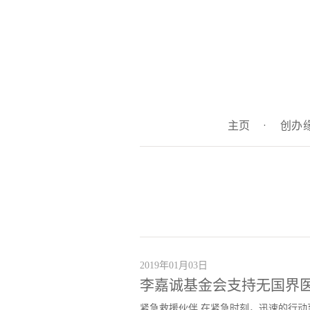
主页
·
创办
2019年01月03日
李嘉诚基金会支持无国界
紧急救援伙伴 在紧急时刻，迅速的行