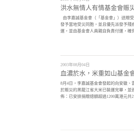
洪水無情人有情基金會賑
由李嘉誠基金會（「基金會」）送贈受
發予當地受災同胞，並且優先派發予殘
運，並由基金會人員親自負責付運，確保
2003年08月04日
血濃於水，米重如山基金
8月4日，李嘉誠基金會發起的向安徽、
於賑災的黑龍江省大米已裝運完畢，並連
佈：已安排捐贈總額超過1200萬港元共