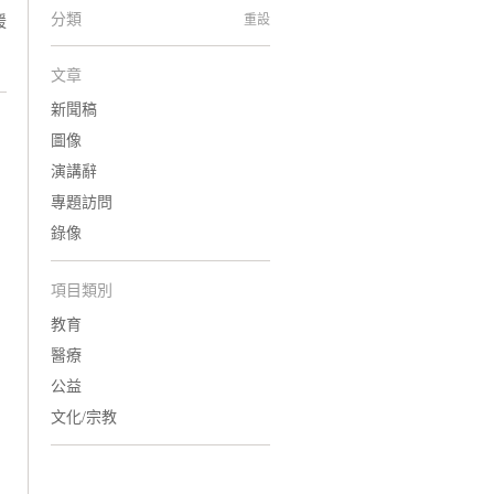
分類
重設
援
文章
新聞稿
圖像
演講辭
專題訪問
錄像
項目類別
教育
醫療
公益
文化/宗教