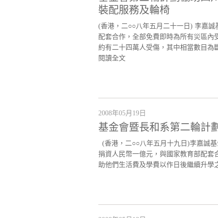
裝配服務及輪椅
(香港，二○○八年五月二十一日) 李嘉
配套合作，全部免費即時為所有災區內
約有二十四萬人受傷，其中相當數目為斷
閱讀全文
2008年05月19日
基金會暨長和系第二輪計劃
(香港，二○○八年五月十九日)李嘉誠
捐資人民幣一億元，與國家教育部配套
助他們生活費及學費以作日後繼續升學之用