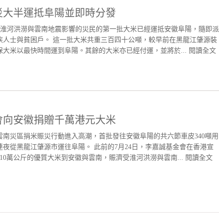
災大半運抵阜陽並即時分發
淮河洪澇與雲南地震影響的災民的第一批大米已經運抵安徽阜陽，隨即派
疾人士與貧困戶。 這一批大米共重三百四十公噸，較早前在黑龍江肇源裝
大米以最快時間運到阜陽。其餘的大米亦已經付運，並將於...
閱讀全文
會向安徽捐贈千萬港元大米
雲南災區捐米賑災行動進入高潮，首批發往安徽阜陽的共六節車皮340噸用
夜從黑龍江肇源市運往阜陽。 此前的7月24日，李嘉誠基金會在香港宣
210萬公斤的優質大米到安徽與雲南，賑濟受淮河洪澇與雲南...
閱讀全文