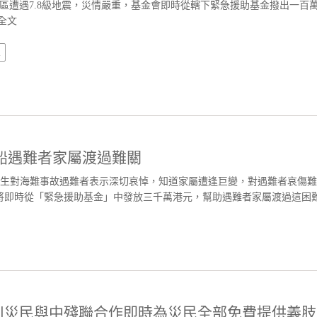
周邊地區遭遇7.8級地震，災情嚴重，基金會即時從轄下緊急援助基金撥出一百
全文
災
船遇難者家屬渡過難關
先生對海難事故遇難者表示深切哀悼，知道家屬遭逢巨變，對遇難者哀傷難
將即時從「緊急援助基金」中發放三千萬港元，幫助遇難者家屬渡過這困
川災民與中殘聯合作即時為災民全部免費提供義肢