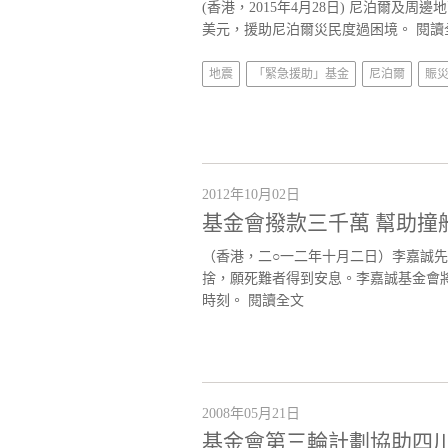
(香港，2015年4月28日) 尼泊爾及
美元，援助尼泊爾災民度過困境。
閱讀
地震
「緊急援助」基金
尼泊爾
賑
2012年10月02日
基金會撥款三千萬 幫助撞
（香港，二○一二年十月二日）李嘉誠
捨，願死難者得到安息。李嘉誠基金會
時刻。
閱讀全文
2008年05月21日
基金會第三輪計劃協助四