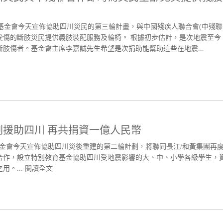
誠基金會今天宣佈協助四川災民的第三輪計畫，與中國殘疾人聯合會(中殘聯
受傷的斷肢災民提供義肢裝配服務及輪椅。 根據初步估計，是次地震至今
肢傷者。基金會主席李嘉誠先生希望是次捐助能幫助這些在地震...
援助四川 再共捐資一億人民幣
基金會今天宣佈協助四川災後重建的第二輪計劃，將聯同長江/和黃集團再
合作，設立特別教育基金協助四川受地震影響的大、中、小學各級學生，
。...
閱讀全文