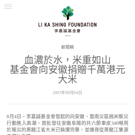
ENGLISH
繁體
简体
主頁
創辦緣起
理念願景
公益志業
新聞資訊
欺詐警示
新聞稿
血濃於水，米重如山
並肩同行
基金會向安徽捐贈千萬港元
大米
2003年08月04日
8月4日，李嘉誠基金會發起的向安徽、雲南災區捐米賑災
行動進入高潮，首批發往安徽阜陽的共六節車皮340噸用
於賑災的黑龍江省大米已裝運完畢，並連夜從黑龍江肇源