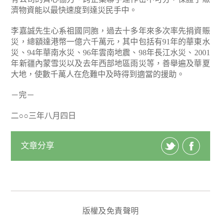
濟物資能以最快速度到達災民手中。
李嘉誠先生心系祖國同胞，過去十多年來多次率先捐資賑
災，總額達港幣一億六千萬元，其中包括有91年的華東水
災、94年華南水災、96年雲南地震、98年長江水災、2001
年新疆內蒙雪災以及去年西部地區雨災等，善舉遍及華夏
大地，使數千萬人在危難中及時得到適當的援助。
－完－
二○○三年八月四日
文章分享
版權及免責聲明