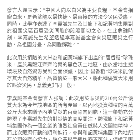
發言人還表示：”中國人向以白米為主要食糧，基金會捐
贈白米，是希望能以最快捷、最直接的方法令災民受惠。
同時，此舉亦表達了李嘉誠先生及其旗下和記黃埔集團對
於祖國災區百萬受災同胞的殷殷關切之心，在此危難時
刻，李嘉誠先生希望透過李嘉誠基金會向災區賑災之行
動，為祖國分憂，為同胞解難。”
此次用於捐贈的大米為和記黃埔旗下出產的”碧香稻”珍珠
米，產於黑龍江齊齊哈爾的黑色沃土地區，由於當地生態
環境及自然資源受到全面保護，因此”碧香稻”珍珠米能保
存其大自然精華，品質優於一般大米，將此種優質大米用
於賑濟災民，意義更非同一般。
李嘉誠基金會發言人強調：此次用於賑災的210萬公斤優
質大米為今年該地區的所有產量，以內地投資種植的百萬
公斤大米來贈予內地受災的百萬骨肉同胞，這一舉動充分
體現了李嘉誠先生的對災情的高度關注，體現旗下和記黃
埔集團作為一個企業的強烈社會責任感與人文關懷精神。
而此次賑濟行動的順利進行，亦與和記黃埔集團下內地所
有公司的齊心協力、跨企業聯手運作密不可分，保證了賑