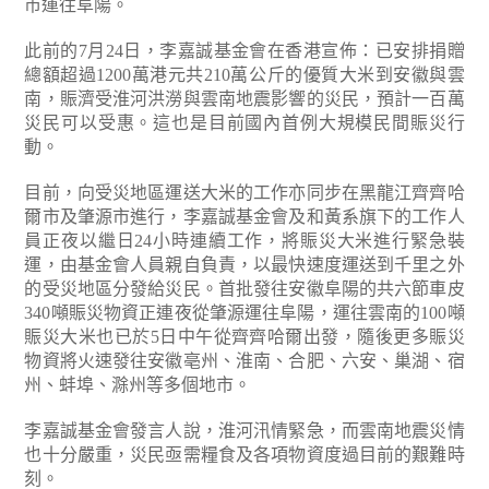
市運往阜陽。
此前的7月24日，李嘉誠基金會在香港宣佈：已安排捐贈
總額超過1200萬港元共210萬公斤的優質大米到安徽與雲
南，賑濟受淮河洪澇與雲南地震影響的災民，預計一百萬
災民可以受惠。這也是目前國內首例大規模民間賑災行
動。
目前，向受災地區運送大米的工作亦同步在黑龍江齊齊哈
爾市及肇源市進行，李嘉誠基金會及和黃系旗下的工作人
員正夜以繼日24小時連續工作，將賑災大米進行緊急裝
運，由基金會人員親自負責，以最快速度運送到千里之外
的受災地區分發給災民。首批發往安徽阜陽的共六節車皮
340噸賑災物資正連夜從肇源運往阜陽，運往雲南的100噸
賑災大米也已於5日中午從齊齊哈爾出發，隨後更多賑災
物資將火速發往安徽亳州、淮南、合肥、六安、巢湖、宿
州、蚌埠、滁州等多個地市。
李嘉誠基金會發言人說，淮河汛情緊急，而雲南地震災情
也十分嚴重，災民亟需糧食及各項物資度過目前的艱難時
刻。