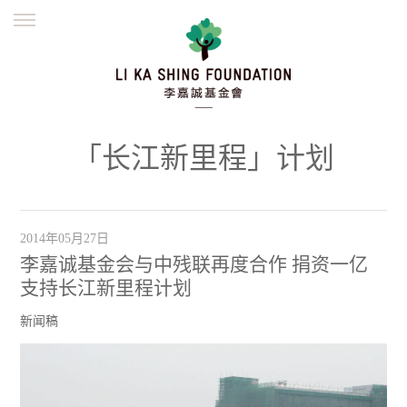
ENGLISH
繁體
简体
主页
创办缘起
理念愿景
公益志业
新闻资讯
欺诈警示
「长江新里程」计划
並肩同行
2014年05月27日
李嘉诚基金会与中残联再度合作 捐资一亿
支持长江新里程计划
新闻稿