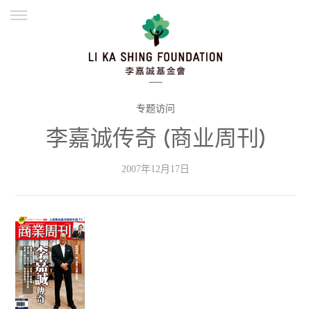
ENGLISH
繁體
简体
主页
创办缘起
理念愿景
公益志业
新闻资讯
欺诈警示
专题访问
李嘉诚传奇 (商业周刊)
並肩同行
2007年12月17日