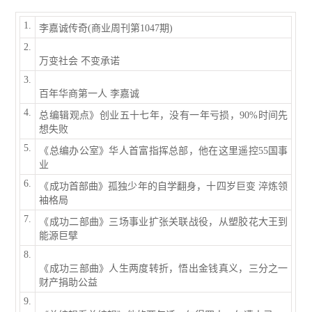
1.
李嘉诚传奇(商业周刊第1047期)
2.
万变社会 不变承诺
3.
百年华商第一人 李嘉诚
4.
总编辑观点》创业五十七年，没有一年亏损，90%时间先
想失败
5.
《总编办公室》华人首富指挥总部，他在这里遥控55国事
业
6.
《成功首部曲》孤独少年的自学翻身，十四岁巨变 淬炼领
袖格局
7.
《成功二部曲》三场事业扩张关联战役，从塑胶花大王到
能源巨擘
8.
《成功三部曲》人生两度转折，悟出金钱真义，三分之一
财产捐助公益
9.