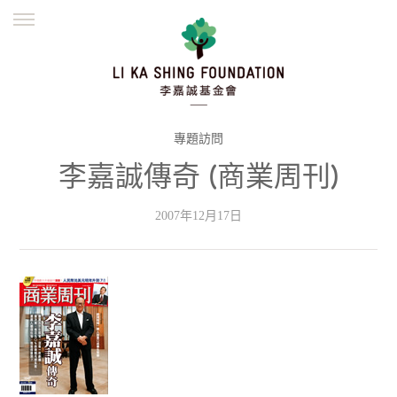
ENGLISH
繁體
简体
主頁
創辦緣起
理念願景
公益志業
新聞資訊
欺詐警示
專題訪問
李嘉誠傳奇 (商業周刊)
並肩同行
2007年12月17日