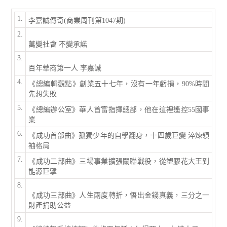
1.
李嘉誠傳奇(商業周刊第1047期)
2.
萬變社會 不變承諾
3.
百年華商第一人 李嘉誠
4.
《總編輯觀點》創業五十七年，沒有一年虧損，90%時間
先想失敗
5.
《總編辦公室》華人首富指揮總部，他在這裡遙控55國事
業
6.
《成功首部曲》孤獨少年的自學翻身，十四歲巨變 淬煉領
袖格局
7.
《成功二部曲》三場事業擴張關聯戰役，從塑膠花大王到
能源巨擘
8.
《成功三部曲》人生兩度轉折，悟出金錢真義，三分之一
財產捐助公益
9.