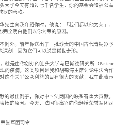
头大学今天有超过七千名学生，你的基金会造福公益
欧罗的善款。
华先生向我介绍你时，他说：「我们都以他为荣」，
也完全明白他们以你为荣的原因。
不例外。前年你送出了一批珍贵的中国古代青铜器予
象深刻，因为它们可以说是稀世奇珍。
就是由你创办的汕头大学与巴斯德研究所（Pasteur
对抗新发现的疾病，这类项目是我和胡锦涛主席讨论中法合作
对这个关乎公众利益的目有很大的贡献，我在此表示
献的最佳例子，你对中丶法两国的联系有重大贡献，
表扬的原因。今天，法国很高兴向你颁授荣誉军团司
荣誉军团司令