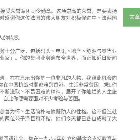
接受荣誉军团司令勋章。这项崇高的荣誉，是要表扬
文章
时感谢你这位法国的伟大朋友对积极促进中丶法两国
人的特质。
务十分广泛，包括码头丶电讯丶地产丶能源与零售业
业家」。你的集团业务遍布全世界，而正如近日新闻
遇，在在显示出你是一位非凡的人物，我藉此机会向
你在中国抗战时期逃难到香港，生活非常贫困，凭你
不断进取丶不畏困难的精神，展开了你灿烂的人生旅
，自此你便需要面对不少考验与苦困。
慈善为怀丶生活简朴与慷慨助人的性格。这不但造就
的两位公子泽巨和泽楷，他们今天都已各自成就了大
就回馈社会。你在一九八○年创立的基金会支持教育与