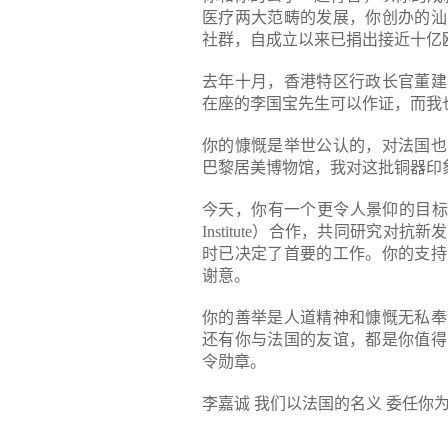
医疗两大范畴的发展，你创办的汕
社群，自成立以来已捐出接近十亿
去年十月，香港特区行政长官董建
在座的李国宝先生可以作证，而我
你的慷慨是举世公认的，对法国也
巴黎居美博物馆，我对这批铜器印
今天，你有一个更令人景仰的目标，
Institute）合作，共同研究
时已决定了首要的工作。你的支持
谢意。
你的善举是人道精神和慷慨无私奉
还有你与法国的友谊，都是你值得
令勋章。
李嘉诚
我们以法国的名义
委任你为