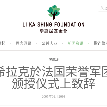
缘起
·
理念愿景
·
公益志业
·
新闻资讯
·
欺诈警
演讲辞
希拉克於法国荣誉军
颁授仪式上致辞
2005年01月20日