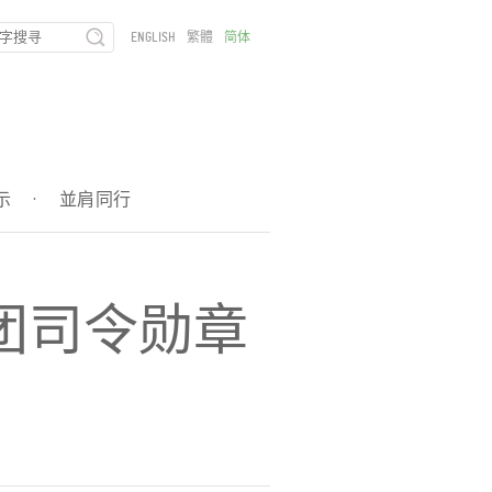
ENGLISH
繁體
简体
示
·
並肩同行
团司令勋章