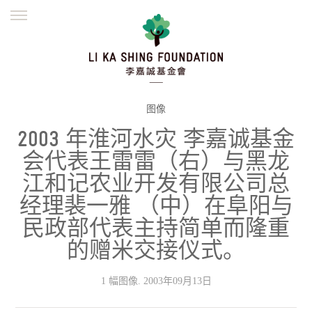
ENGLISH
繁體
简体
主页
创办缘起
理念愿景
公益志业
新闻资讯
欺诈警示
图像
2003 年淮河水灾 李嘉诚基金
並肩同行
会代表王雷雷（右）与黑龙
江和记农业开发有限公司总
经理裴一雅 （中）在阜阳与
民政部代表主持简单而隆重
的赠米交接仪式。
1 幅图像. 2003年09月13日