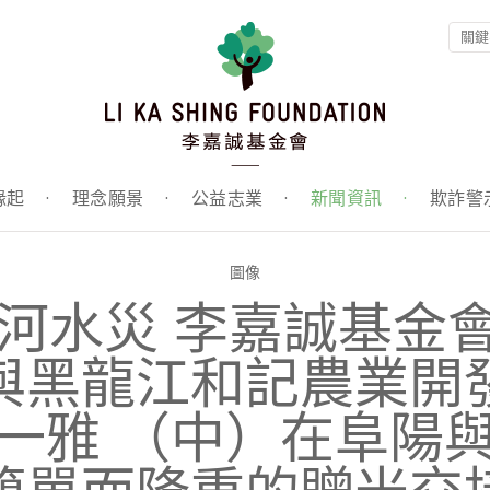
緣起
·
理念願景
·
公益志業
·
新聞資訊
·
欺詐警
圖像
年淮河水災 李嘉誠基
與黑龍江和記農業開
一雅 （中）在阜陽