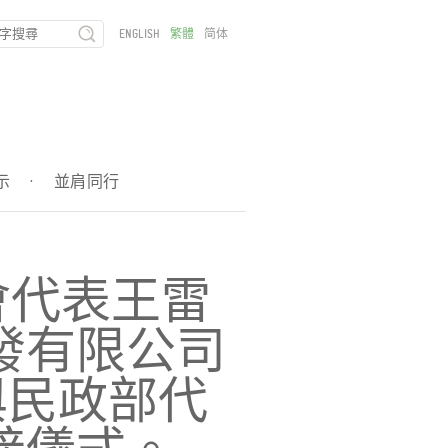
ENGLISH
繁體
简体
示
·
並肩同行
金會代表王雷
發有限公司
與民政部代