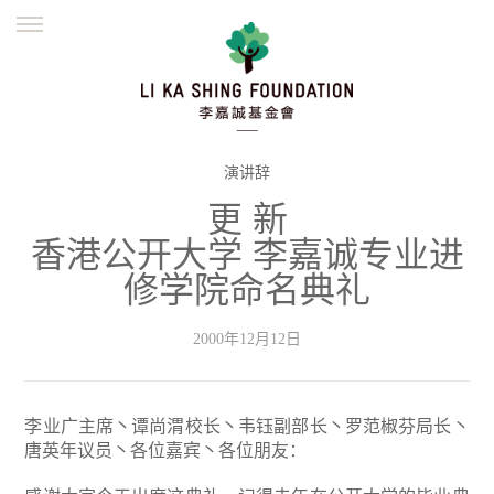
ENGLISH
繁體
简体
主页
创办缘起
理念愿景
公益志业
新闻资讯
欺诈警示
演讲辞
更 新
並肩同行
香港公开大学 李嘉诚专业进
修学院命名典礼
2000年12月12日
李业广主席丶谭尚渭校长丶韦钰副部长丶罗范椒芬局长丶
唐英年议员丶各位嘉宾丶各位朋友：