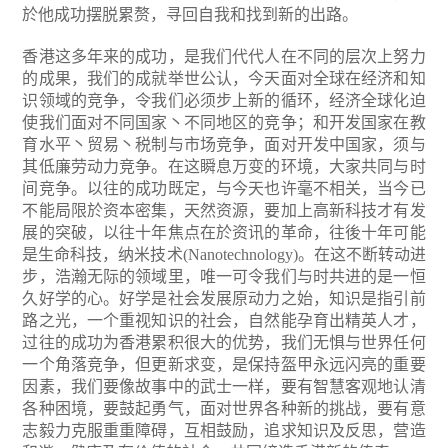
於他成功摆脱累赘，寻回自我和找到新的出路。
香港这多年来的成功，是我们代代人在不同的层次上努力
的成果，我们的成就举世公认，今天面对全球在经济和知
识领域的竞争，令我们必须步上新的循环，经济全球化迫
使我们面对不同国家丶不同地区的竞争；和开发国家在教
育水平丶贸易丶税制与市场竞争，面对开发中国家，须与
其低廉劳动力竞争。在这瞬息万变的环境，大家共同与时
间竞争。以往的成功既定，与今天也许毫不相关，当今已
不能局限於资本密集，天然资源，要加上高新科技才有发
展的突破，以往十年焦点在於资讯的革命，往後十年可能
是生命科技，纳米技术(Nanotechnology)。在这不断转动进
步，浩瀚无际的领域里，唯一可令我们与时共进的是一恒
久好学的心。好学是社会发展原动力之始，知识是指引前
路之光，一个重视知识的社会，自然能孕育出精英人才，
过往的成功为香港累积很大的优势，我们无惧与世界任何
一个角落竞争，但更新求变，是保持盔甲永远闪亮的重要
因素，我们要像故事中的武士一样，要有智慧客观地认清
各种困境，要鼓起勇气，面对世界各种新的挑战，要有意
志毅力克服重重障碍，互相鼓励，追求知识及反思，营造