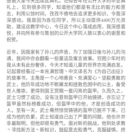
感谢大家今天出席这典礼。记得去年在公开大学的毕业典
礼上，见到很多同学，知道他们都是有无比的毅力和意
志，利用公馀时间，孜孜不倦地去追求更多知识，令我深
深感动。我是因为各位同学，所以主动提供4400万元资
助，建设这教学中心，今日这个中心落成启用，我深感喜
悦，并向所有参与策划的公开大学同人致以衷心的谢意和
祝贺。
近年，因我家有了孙儿的声音，为了加强日後与孙儿的沟
通，我间中亦会翻看一些童话及寓言故事。穷困少年时的
我从未有此份奢侈，今天才知道儿童的世界亦充满启发。
记起曾经看过一本充满哲理丶中文译名为《为自己出征》
的故事书，主角是一个心地善良丶充满爱心丶坚毅勇敢的
武士，他历年成功地不断屠龙和拯救危困中的公主，备受
世人推崇，更得到国王赏赐一套闪亮的盔甲。久而久之，
武士习惯了成功，没有注意到盔甲已开始铸锈，亦忘记了
盔甲虽然标榜着成功，但盔甲中的他，才是创造成功的
人。至有一天，武士蓦然惊觉铸锈的盔甲已脱不下来，已
成为他的负累，武士知道自己出了严重的问题，他也许并
非最聪明，但他却很有勇气，面对新的挑战，他到处求教
丶寻找新方法丶新知识，鼓起意志和勇气，克服疑惧，终