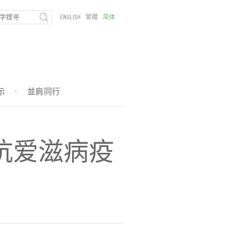
ENGLISH
繁體
简体
示
·
並肩同行
抗爱滋病疫