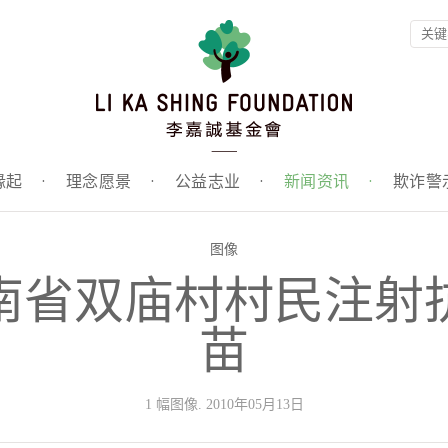
缘起
·
理念愿景
·
公益志业
·
新闻资讯
·
欺诈警
图像
南省双庙村村民注射
苗
1 幅图像. 2010年05月13日