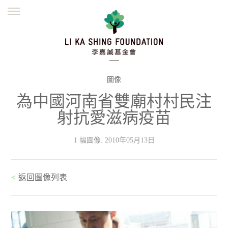
ENGLISH
繁體
简体
主頁
創辦緣起
理念願景
公益志業
新聞資訊
欺詐警示
圖像
為中國河南省雙廟村村民注
並肩同行
射抗愛滋病疫苗
1 幅圖像. 2010年05月13日
<
返回圖像列表