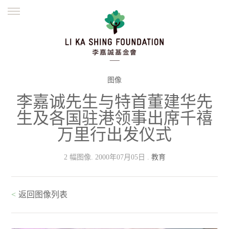
ENGLISH
繁體
简体
主页
创办缘起
理念愿景
公益志业
新闻资讯
欺诈警示
图像
李嘉诚先生与特首董建华先
並肩同行
生及各国驻港领事出席千禧
万里行出发仪式
2 幅图像. 2000年07月05日 .
教育
<
返回图像列表