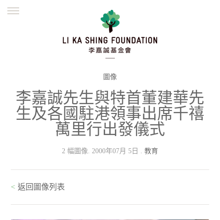
ENGLISH
繁體
简体
主頁
創辦緣起
理念願景
公益志業
新聞資訊
欺詐警示
圖像
李嘉誠先生與特首董建華先
並肩同行
生及各國駐港領事出席千禧
萬里行出發儀式
2 幅圖像. 2000年07月 5日 .
教育
<
返回圖像列表