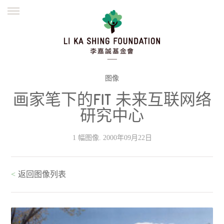
ENGLISH
繁體
简体
主页
创办缘起
理念愿景
公益志业
新闻资讯
欺诈警示
图像
画家笔下的FIT 未来互联网络
並肩同行
研究中心
1 幅图像. 2000年09月22日
<
返回图像列表