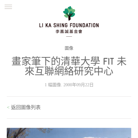
ENGLISH
繁體
简体
主頁
創辦緣起
理念願景
公益志業
新聞資訊
欺詐警示
圖像
畫家筆下的清華大學 FIT 未
並肩同行
來互聯網絡研究中心
1 幅圖像. 2000年09月22日
<
返回圖像列表