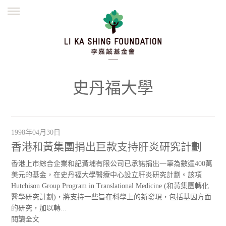
ENGLISH
繁體
简体
主頁
創辦緣起
理念願景
公益志業
新聞資訊
欺詐警示
史丹福大學
並肩同行
1998年04月30日
香港和黃集團捐出巨款支持肝炎研究計劃
香港上市綜合企業和記黃埔有限公司已承諾捐出一筆為數達400萬
美元的基金，在史丹福大學醫療中心設立肝炎研究計劃。該項
Hutchison Group Program in Translational Medicine (和黃集團轉化
醫學研究計劃)，將支持一些旨在科學上的新發現，包括基因方面
的研究，加以轉...
閱讀全文