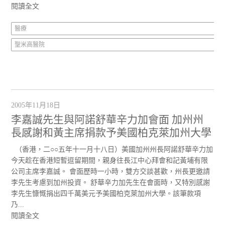
閱讀全文
醫療
聖米高醫院
2005年11月18日
李嘉誠先生與阿諾舒華辛力加會面 加州州
長感謝和黃主席捐款予美國柏克萊加州大學
（香港，二○○五年十一月十八日）美國加州州長阿諾舒華辛力加
今天趁在香港短暫逗留期間，親身往長江中心拜會和記黃埔有限
公司主席李嘉誠。 會面歷時一小時，雙方交談甚歡，州長更邀請
李先生考慮到加州投資。 舒華辛力加先生在會面時，又特別感謝
李先生慷慨捐出四千萬美元予美國柏克萊加州大學。該筆款項
乃...
閱讀全文