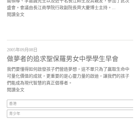
關領導、李嘉誠先生以及近千名長江師生及其親友，參加了此次
盛會。會議由長江商學院行政副院長齊大慶博士主持。...
閱讀全文
2005年09月08日
做夢者的追求聖保羅男女中學學生早會
我們要懂得如何啟發孩子們營造夢想，這不單只為了贏取生命中
可量化價值的成就，更重要的是心靈力量的啟迪，讓我們的孩子
們能成為現代智慧的真正倡導者。
閱讀全文
香港
青少年