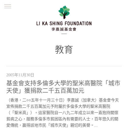
ENGLISH
繁體
简体
主頁
創辦緣起
理念願景
公益志業
新聞資訊
欺詐警示
教育
並肩同行
2005年11月30日
基金會支持多倫多大學的聖米高醫院「城市
天使」獲捐款二千五百萬加元
（香港，二○○五年十一月三十日）李嘉誠（加拿大）基金會今天
宣佈捐款二千五百萬加元予附屬於多倫多大學的聖米高醫院
（「聖米高」）。這家醫院自一八九二年成立以來一直抱持關懷
貧病之心，服務多倫多市貧困區內有需要的人士，百年悠久的關
愛傳統，贏得該地市民「城市天使」親切的美譽。...