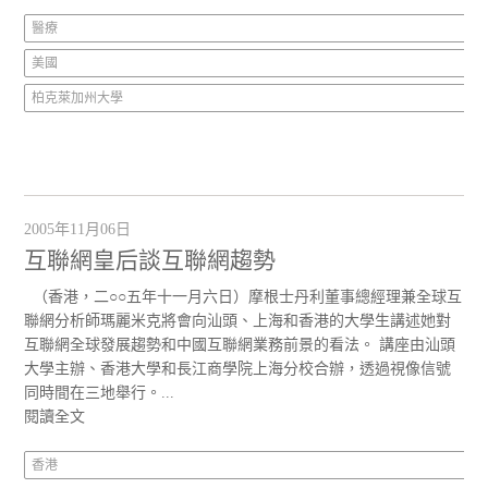
醫療
美國
柏克萊加州大學
2005年11月06日
互聯網皇后談互聯網趨勢
（香港，二○○五年十一月六日）摩根士丹利董事總經理兼全球互
聯網分析師瑪麗米克將會向汕頭、上海和香港的大學生講述她對
互聯網全球發展趨勢和中國互聯網業務前景的看法。 講座由汕頭
大學主辦、香港大學和長江商學院上海分校合辦，透過視像信號
同時間在三地舉行。...
閱讀全文
香港