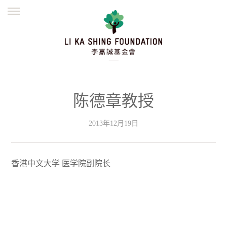
ENGLISH
繁體
简体
主页
创办缘起
理念愿景
公益志业
新闻资讯
欺诈警示
陈德章教授
並肩同行
2013年12月19日
香港中文大学
医学院副院长