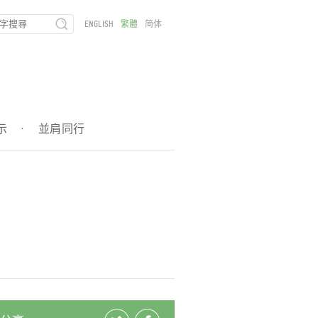
ENGLISH
繁體
简体
示
·
並肩同行