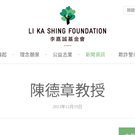
緣起
·
理念願景
·
公益志業
·
新聞資訊
·
欺詐警
陳德章教授
2013年12月19日