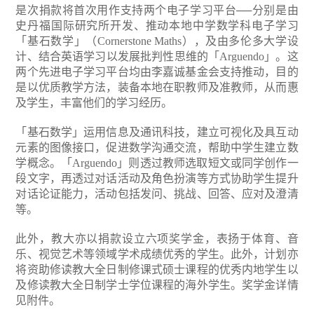
是次捐款将首次用作支持两个电子学习平台──分别是由
史丹福国际研究所开发、推动本地中学数学科电子学习
「基石数学」（Cornerstone Maths），及由多伦多大学设
计、结合英语学习以发展批判性思维的「Arguendo」。这
两个先进电子学习平台均由李嘉诚基金会支持推动，目的
是以优质教学方法，装备本地在职教师及准教师，从而惠
及学生，丰富他们的学习经历。
「基石数学」运用信息及通讯科技，建立可视化及具互动
元素的图像接口，促进数学沟通交流，帮助中学生建立数
学概念。「Arguendo」则透过教师选取短文或同学创作一
段文字，再透过对话活动及角色扮演等方式协助学生提升
对话论证能力，活动包括发问、挑战、回答、应对及澄清
等。
此外，教大亦以捐款设立六项奖学金，表扬于体育、音
乐、视觉艺术等领域学术成绩优秀的学生。此外，计划亦
将资助修读教大全日制修课式硕士课程的优秀内地学生以
及修读教大全日制学士学位课程的海外学生。奖学金详情
见附件。