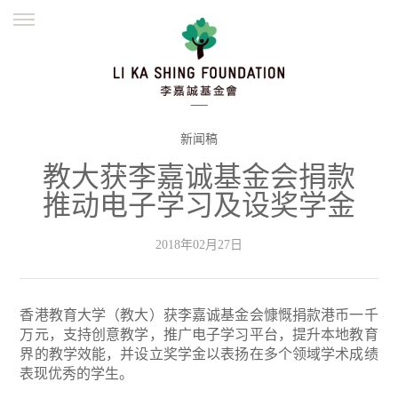
ENGLISH
繁體
简体
主页
创办缘起
理念愿景
公益志业
新闻资讯
欺诈警示
新闻稿
教大获李嘉诚基金会捐款
並肩同行
推动电子学习及设奖学金
2018年02月27日
香港教育大学（教大）获李嘉诚基金会慷慨捐款港币一千
万元，支持创意教学，推广电子学习平台，提升本地教育
界的教学效能，并设立奖学金以表扬在多个领域学术成绩
表现优秀的学生。