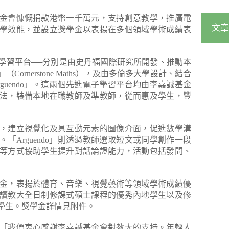
金會慷慨捐款港幣一千萬元，支持創意教學，推廣電
文章
學效能，並設立獎學金以表揚在多個領域學術成績表
學習平台──分別是由史丹福國際研究所開發、推動本
rnerstone Maths），及由多倫多大學設計、結合
guendo」。這兩個先進電子學習平台均由李嘉誠基金
法，裝備本地在職教師及準教師，從而惠及學生，豐
，建立視覺化及具互動元素的圖像介面，促進數學溝
「Arguendo」則透過教師選取短文或同學創作一段
等方式協助學生提升對話論證能力，活動包括發問、
金，表揚於體育、音樂、視覺藝術等領域學術成績優
讀教大全日制修課式碩士課程的優秀內地學生以及修
學生。獎學金詳情見附件。
「我們衷心感謝李嘉誠基金會對教大的支持。年輕人