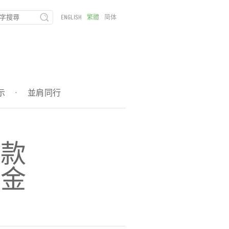
ENGLISH
繁體
简体
示
·
並肩同行
捐款
學金