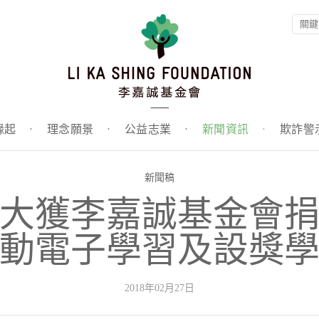
緣起
·
理念願景
·
公益志業
·
新聞資訊
·
欺詐警
新聞稿
大獲李嘉誠基金會
動電子學習及設獎
2018年02月27日