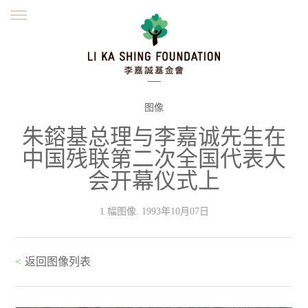
ENGLISH
繁體
简体
主页
创办缘起
理念愿景
公益志业
新闻资讯
欺诈警示
图像
朱鎔基总理与李嘉诚先生在
並肩同行
中国残联第二次全国代表大
会开幕仪式上
1 幅图像. 1993年10月07日
<
返回图像列表