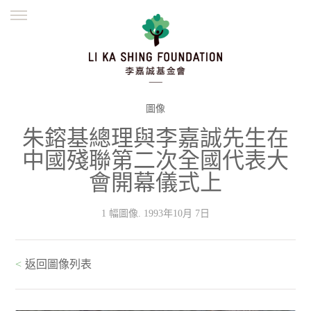
ENGLISH
繁體
简体
主頁
創辦緣起
理念願景
公益志業
新聞資訊
欺詐警示
圖像
朱鎔基總理與李嘉誠先生在
並肩同行
中國殘聯第二次全國代表大
會開幕儀式上
1 幅圖像. 1993年10月 7日
<
返回圖像列表