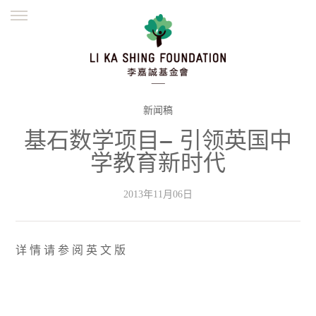
ENGLISH
繁體
简体
主页
创办缘起
理念愿景
公益志业
新闻资讯
欺诈警示
新闻稿
基石数学项目— 引领英国中
並肩同行
学教育新时代
2013年11月06日
详 情 请 参 阅 英 文 版