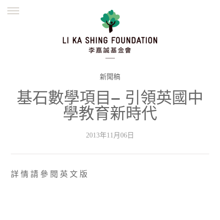
ENGLISH
繁體
简体
主頁
創辦緣起
理念願景
公益志業
新聞資訊
欺詐警示
新聞稿
基石數學項目— 引領英國中
並肩同行
學教育新時代
2013年11月06日
詳 情 請 參 閱 英 文 版