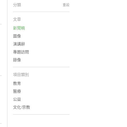
分類
重設
文章
新聞稿
圖像
演講辭
專題訪問
錄像
項目類別
教育
醫療
公益
文化/宗教