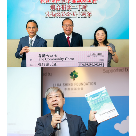
李嘉誠基金會+醫管局 +兩醫學院合作 推1億元《愛能助》
醫療計劃 襄助「夾心基層...
長江集團聯同李嘉誠基金會 捐款千萬誌公益金五十週年