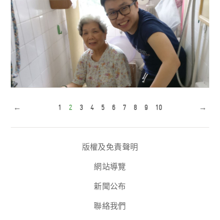
李嘉誠基金會捐資200萬 支持「花慧綻」 讓有特殊需要年
輕人 融入主流工作
←
1
2
3
4
5
6
7
8
9
10
→
李嘉誠基金會資助社企項目 撥款港幣300萬予長屋設計 一
年五區為1,000戶 弱勢長者改...
版權及免責聲明
網站導覽
新聞公布
聯絡我們