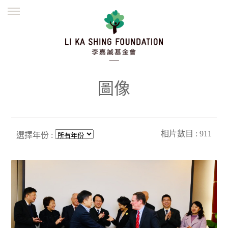
ENGLISH
繁體
简体
主頁
創辦緣起
理念願景
公益志業
新聞資訊
欺詐警示
圖像
並肩同行
相片數目 : 911
選擇年份 :