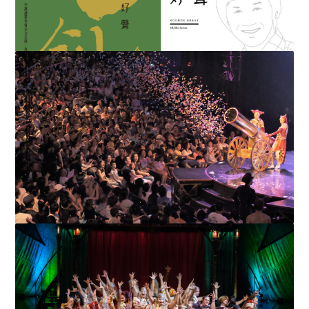
李嘉誠基金會捐贈 一萬本《好聲》書 長者、視障人士、
住院病人 再飽耳福
一家大小 樂享馬戲