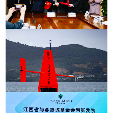
李嘉誠基金會與浙滬攜手 發展創新科技推動更健康社會
呼吸活檢癌症測試落戶上海...