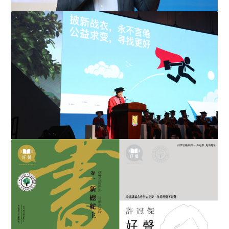
教大獲李嘉誠基金會捐助 推廣「基石數學」應用
李嘉誠先生退任 汕頭大學校董會名譽主席 38 年實踐初心
的許諾