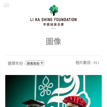
ENGLISH
繁體
简体
主頁
創辦緣起
理念願景
公益志業
新聞資訊
欺詐警示
圖像
並肩同行
相片數目 : 911
選擇年份 :