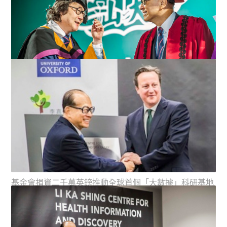
李嘉誠先生感謝中國著名版畫家、獨立藝術家徐冰教授出
席今天畢業禮作主講嘉賓...
基金會捐資二千萬英鎊推動全球首個「大數據」科研基地
英揆親臨為牛津大學大數...