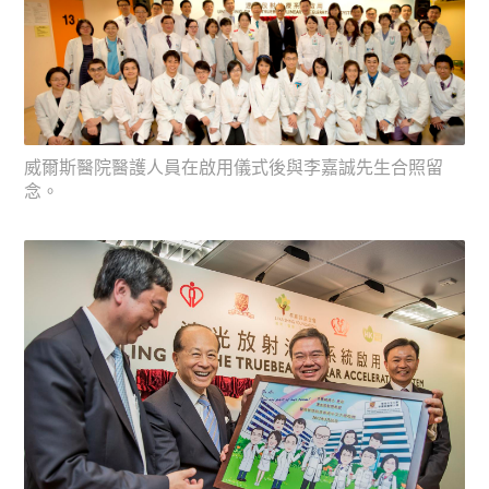
（左起）牛津大學校監彭定康勳爵、李嘉誠先生、英國首
相卡梅倫和牛津大學校長...
威爾斯醫院醫護人員在啟用儀式後與李嘉誠先生合照留
念。