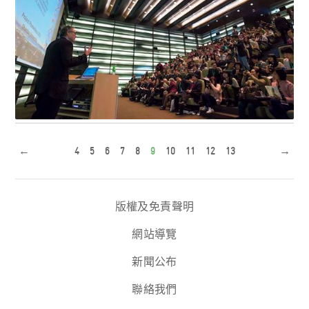
數據自有黃金屋 數據自有顏如玉
←
4
5
6
7
8
9
10
11
12
13
→
“集思公益 幸福廣東”——支持婦女計劃3月8日開始接受公
衆投票
版權及免責聲明
網站導覽
新聞公布
聯絡我們