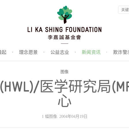
缘起
·
理念愿景
·
公益志业
·
新闻资讯
·
欺诈警
图像
HWL)/医学研究局(M
心
1 幅图像. 2004年04月19日