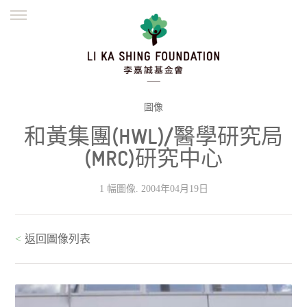
ENGLISH
繁體
简体
主頁
創辦緣起
理念願景
公益志業
新聞資訊
欺詐警示
圖像
和黃集團(HWL)/醫學研究局
並肩同行
(MRC)研究中心
1 幅圖像. 2004年04月19日
<
返回圖像列表