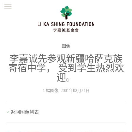
ENGLISH
繁體
简体
主页
创办缘起
理念愿景
公益志业
新闻资讯
欺诈警示
图像
李嘉诚先参观新疆哈萨克族
並肩同行
寄宿中学， 受到学生热烈欢
迎。
1 幅图像. 2001年02月24日
<
返回图像列表