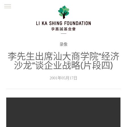
ENGLISH
繁體
简体
主页
创办缘起
理念愿景
公益志业
新闻资讯
欺诈警示
录像
李先生出席汕大商学院“经济
並肩同行
沙龙”谈企业战略(片段四)
2001年05月17日