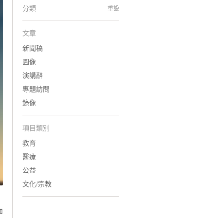
分類
重設
文章
新聞稿
圖像
演講辭
專題訪問
錄像
項目類別
教育
醫療
公益
文化/宗教
面