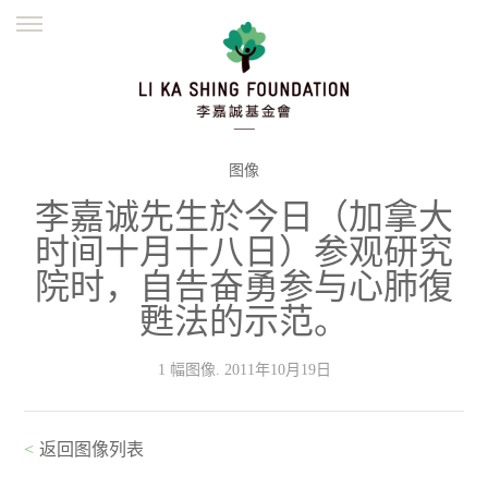
ENGLISH
繁體
简体
主页
创办缘起
理念愿景
公益志业
新闻资讯
欺诈警示
图像
李嘉诚先生於今日（加拿大
並肩同行
时间十月十八日）参观研究
院时，自告奋勇参与心肺復
甦法的示范。
1 幅图像. 2011年10月19日
<
返回图像列表