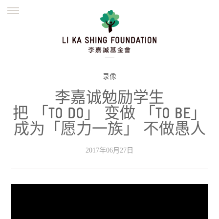
ENGLISH
繁體
简体
主页
创办缘起
理念愿景
公益志业
新闻资讯
欺诈警示
录像
李嘉诚勉励学生
並肩同行
把 「TO DO」 变做 「TO BE」
成为「愿力一族」 不做愚人
2017年06月27日