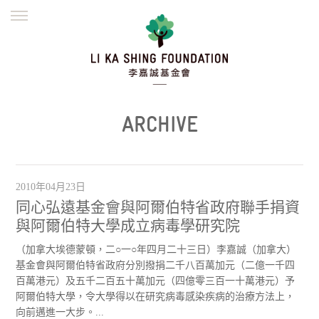
ENGLISH
繁體
简体
主頁
創辦緣起
理念願景
公益志業
新聞資訊
欺詐警示
ARCHIVE
並肩同行
2010年04月23日
同心弘遠基金會與阿爾伯特省政府聯手捐資
與阿爾伯特大學成立病毒學研究院
（加拿大埃德蒙頓，二○一○年四月二十三日）李嘉誠（加拿大）
基金會與阿爾伯特省政府分別撥捐二千八百萬加元（二億一千四
百萬港元）及五千二百五十萬加元（四億零三百一十萬港元）予
阿爾伯特大學，令大學得以在研究病毒感染疾病的治療方法上，
向前邁進一大步。...