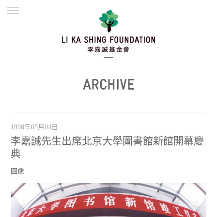
ENGLISH
繁體
简体
主頁
創辦緣起
理念願景
公益志業
新聞資訊
欺詐警示
ARCHIVE
並肩同行
1998年05月04日
李嘉誠先生出席北京大學圖書館新館開幕慶
典
圖像