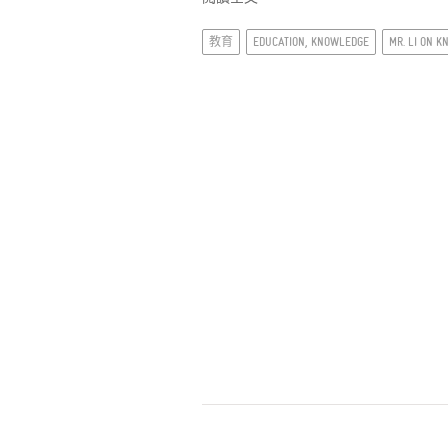
教育
EDUCATION, KNOWLEDGE
MR. LI ON 