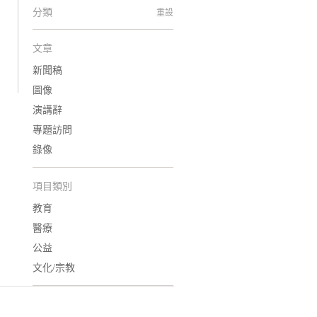
分類
重設
文章
新聞稿
圖像
演講辭
專題訪問
錄像
項目類別
教育
醫療
公益
文化/宗教