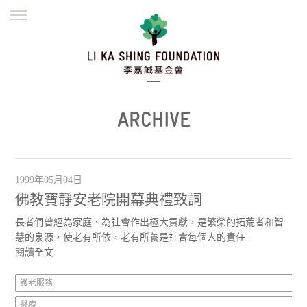
ENGLISH
繁體
简体
主頁
創辦緣起
理念願景
公益志業
新聞資訊
欺詐警示
ARCHIVE
並肩同行
1999年05月04日
佛教寶靜安老院開幕典禮致詞
長者們曾經為家庭、為社會作出極大貢獻，是繁榮的拓荒者和智
慧的泉源，使老有所依，老有所養是社會每個人的責任。
閱讀全文
護老服務
醫療