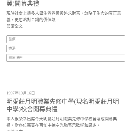
翼)開幕典禮
現時社會上很多人畢生營營役役追求財富，忽略了生命的真正意
義，更忽略對金錢的價值觀。
閱讀全文
醫療
香港
醫療服務
1997年10月16日
明愛莊月明職業先修中學(現名明愛莊月明
中學)校舍開幕典禮
本人很榮幸出席今天明愛莊月明職業先修中學校舍落成開幕典
禮，對各位嘉賓在百忙中抽空光臨表示歡迎和感謝。