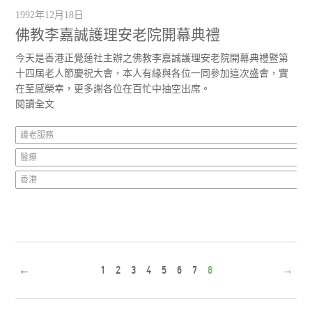
1992年12月18日
佛教李嘉誠護理安老院開幕典禮
今天是香港正覺蓮社主辦之佛教李嘉誠護理安老院開幕典禮暨第
十四屆老人節慶祝大會，本人有緣與各位一同參加這次盛會，實
在至感榮幸，更多謝各位在百忙中抽空出席。
閱讀全文
護老服務
醫療
香港
←
1
2
3
4
5
6
7
8
→