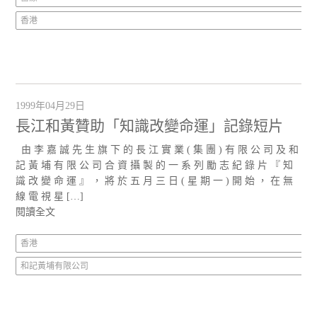
香港
1999年04月29日
長江和黃贊助「知識改變命運」記錄短片
由 李 嘉 誠 先 生 旗 下 的 長 江 實 業 ( 集 團 ) 有 限 公 司 及 和
記 黃 埔 有 限 公 司 合 資 攝 製 的 一 系 列 勵 志 紀 錄 片 『 知
識 改 變 命 運 』 ， 將 於 五 月 三 日 ( 星 期 一 ) 開 始 ， 在 無
線 電 視 星 […]
閱讀全文
香港
和記黃埔有限公司