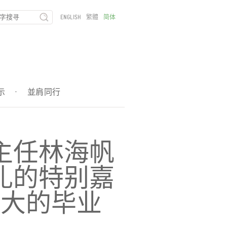
ENGLISH
繁體
简体
示
·
並肩同行
主任林海帆
礼的特别嘉
汕大的毕业