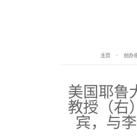
主页
·
创办
美国耶鲁
教授（右
宾，与李