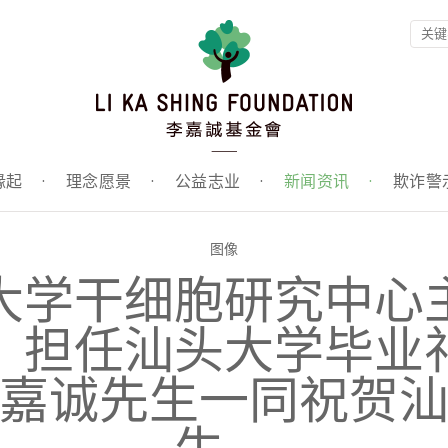
缘起
·
理念愿景
·
公益志业
·
新闻资讯
·
欺诈警
图像
大学干细胞研究中心
）担任汕头大学毕业
嘉诚先生一同祝贺